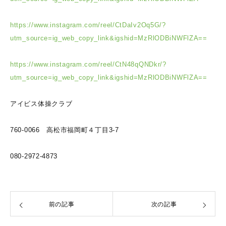
https://www.instagram.com/reel/CtDaIv2Oq5G/?
utm_source=ig_web_copy_link&igshid=MzRlODBiNWFlZA==
https://www.instagram.com/reel/CtN48qQNDkr/?
utm_source=ig_web_copy_link&igshid=MzRlODBiNWFlZA==
アイビス体操クラブ
760-0066 高松市福岡町４丁目3-7
080-2972-4873
前の記事
次の記事