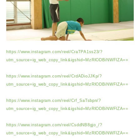
https://www.instagram.com/reel/CraTPA1ss23/?
utm_source=ig_web_copy_link&igshid=MzRlODBiNWFlZA==
https://www.instagram.com/reel/CrdADioJJKp/?
utm_source=ig_web_copy_link&igshid=MzRlODBiNWFlZA==
https://www.instagram.com/reel/Crf_SaTsbpn/?
utm_source=ig_web_copy_link&igshid=MzRlODBiNWFlZA==
https://www.instagram.com/reel/CsddNB8gjo_/?
utm_source=ig_web_copy_link&igshid=MzRlODBiNWFlZA==